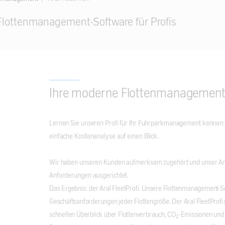
- Flottenmanagement-Software für Profis
Ihre moderne Flottenmanagement
Lernen Sie unseren Profi für Ihr Fuhrparkmanagement kennen: A
einfache Kostenanalyse auf einen Blick.
Wir haben unseren Kunden aufmerksam zugehört und unser Ang
Anforderungen ausgerichtet.
Das Ergebnis: der Aral FleetProfi. Unsere Flottenmanagement-Sof
Geschäftsanforderungen jeder Flottengröße. Der Aral FleetProfi 
schnellen Überblick über Flottenverbrauch, CO
-Emissionen und v
2