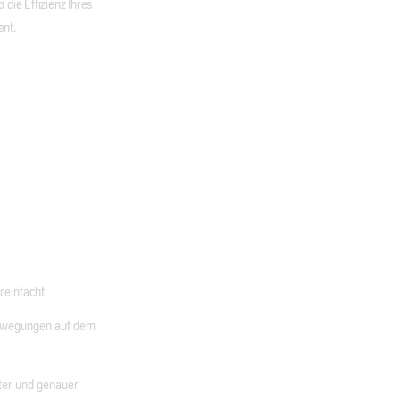
 die Effizienz Ihres
ent.
ereinfacht.
obewegungen auf dem
rter und genauer