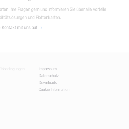
en als Excel-, PDF- oder mehr als 20
ieren.
ten Ihre Fragen gern und informieren Sie über alle Vorteile 
rden.
ilitätslösungen und Flottenkarten.
i bildet die Kosten von
chten und Informationen lassen sich
tionen, Wartungen, Steuern,
 Kontakt mit uns auf
ine Abteilung zuschneiden.
n und vielen weiteren
darf gespeichert oder gelöscht
ftsbedingungen
Impressum
Datenschutz
Downloads
Cookie Information