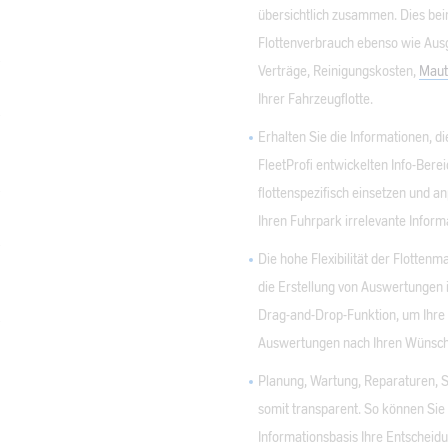
übersichtlich zusammen. Dies bein
Flottenverbrauch ebenso wie Ausg
Verträge, Reinigungskosten,
Maut
Ihrer Fahrzeugflotte.
Erhalten Sie die Informationen, die
FleetProfi entwickelten Info-Ber
flottenspezifisch einsetzen und a
Ihren Fuhrpark irrelevante Infor
Die hohe Flexibilität der Flotten
die Erstellung von Auswertungen i
Drag-and-Drop-Funktion, um Ihre
Auswertungen nach Ihren Wünsche
Planung, Wartung, Reparaturen, 
somit transparent. So können Sie
Informationsbasis Ihre Entscheidun