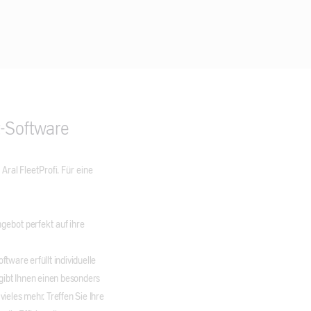
-Software
ral FleetProfi. Für eine
ebot perfekt auf ihre
tware erfüllt individuelle
gibt Ihnen einen besonders
ieles mehr. Treffen Sie Ihre