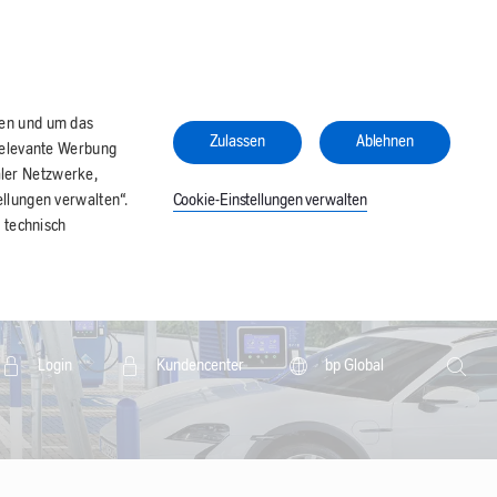
ren und um das
Zulassen
Ablehnen
relevante Werbung
aler Netzwerke,
Cookie-Einstellungen verwalten
llungen verwalten“.
 technisch
Search
Login
Kundencenter
bp Global
Searc