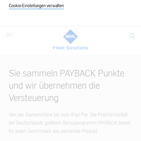
Cookie-Einstellungen verwalten
Suche
Fleet Solutions
Main
Content
Sie sammeln PAYBACK Punkte
und wir übernehmen die
Versteuerung
Von der Gartenschere bis zum iPad Pro: Die Prämienvielfalt
bei Deutschlands größtem Bonusprogramm PAYBACK bietet
für jeden Geschmack das passende Produkt.