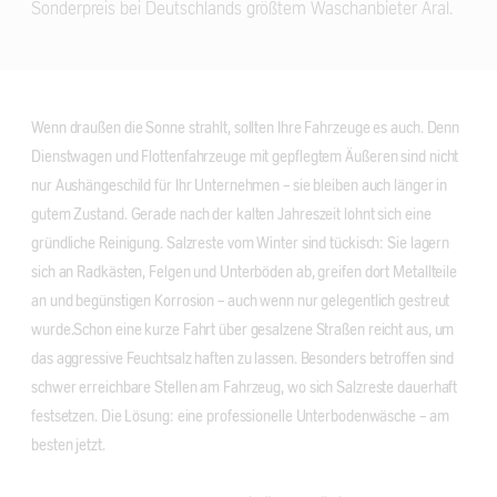
Sonderpreis bei Deutschlands größtem Waschanbieter Aral.
Wenn draußen die Sonne strahlt, sollten Ihre Fahrzeuge es auch. Denn
Dienstwagen und Flottenfahrzeuge mit gepflegtem Äußeren sind nicht
nur Aushängeschild für Ihr Unternehmen – sie bleiben auch länger in
gutem Zustand. Gerade nach der kalten Jahreszeit lohnt sich eine
gründliche Reinigung. Salzreste vom Winter sind tückisch: Sie lagern
sich an Radkästen, Felgen und Unterböden ab, greifen dort Metallteile
an und begünstigen Korrosion – auch wenn nur gelegentlich gestreut
wurde.Schon eine kurze Fahrt über gesalzene Straßen reicht aus, um
das aggressive Feuchtsalz haften zu lassen. Besonders betroffen sind
schwer erreichbare Stellen am Fahrzeug, wo sich Salzreste dauerhaft
festsetzen. Die Lösung: eine professionelle Unterbodenwäsche – am
besten jetzt.