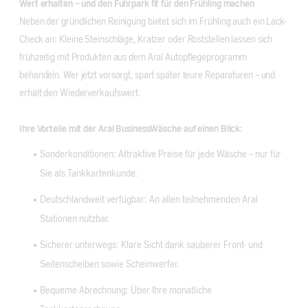
Wert erhalten – und den Fuhrpark fit für den Frühling machen
Neben der gründlichen Reinigung bietet sich im Frühling auch ein Lack-
Check an: Kleine Steinschläge, Kratzer oder Roststellen lassen sich
frühzeitig mit Produkten aus dem Aral Autopflegeprogramm
behandeln. Wer jetzt vorsorgt, spart später teure Reparaturen – und
erhält den Wiederverkaufswert.
Ihre Vorteile mit der Aral BusinessWäsche auf einen Blick:
Sonderkonditionen: Attraktive Preise für jede Wäsche – nur für
Sie als Tankkartenkunde.
Deutschlandweit verfügbar: An allen teilnehmenden Aral
Stationen nutzbar.
Sicherer unterwegs: Klare Sicht dank sauberer Front- und
Seitenscheiben sowie Scheinwerfer.
Bequeme Abrechnung: Über Ihre monatliche