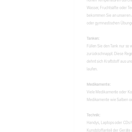
hohen Temperaturen durchau
Wasser, Fruchtsäfte oder T
bekommen Sie an unseren A
oder gymnastischen Übungen
Tanken:
Füllen Sie den Tank nur so w
zurückschnappt. Diese Rege
dehnt sich Kraftstoff aus 
laufen.
Medikamente:
Viele Medikamente oder Kos
Medikamente wie Salben ode
Technik:
Handys, Laptops oder CDs h
Kunststoffanteil der Gerät