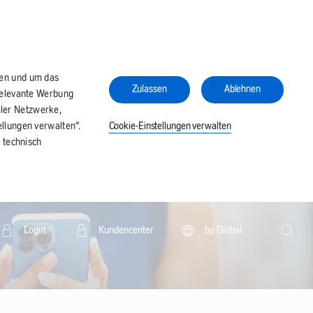
ren und um das
Zulassen
Ablehnen
relevante Werbung
aler Netzwerke,
Cookie-Einstellungen verwalten
llungen verwalten“.
 technisch
Search
Login
Kundencenter
bp Global
Searc