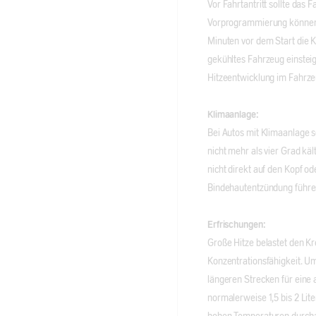
Vor Fahrtantritt sollte das 
Vorprogrammierung können 
Minuten vor dem Start die K
gekühltes Fahrzeug einsteig
Hitzeentwicklung im Fahrze
Klimaanlage:
Bei Autos mit Klimaanlage so
nicht mehr als vier Grad kä
nicht direkt auf den Kopf o
Bindehautentzündung führe
Erfrischungen:
Große Hitze belastet den Kre
Konzentrationsfähigkeit. Um
längeren Strecken für eine
normalerweise 1,5 bis 2 Lit