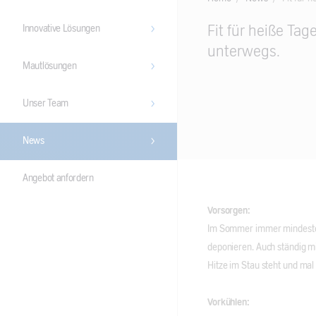
Main
Fit für heiße Tag
Innovative Lösungen
Content
unterwegs.
Mautlösungen
Unser Team
News
Angebot anfordern
Vorsorgen:
Im Sommer immer mindesten
deponieren. Auch ständig m
Hitze im Stau steht und mal 
Vorkühlen: