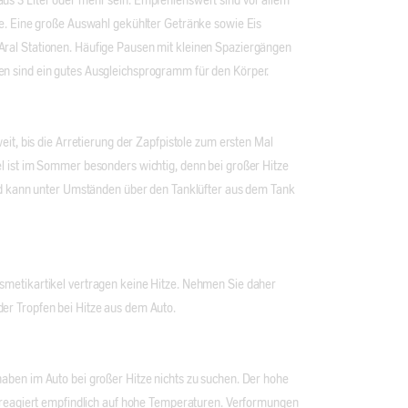
s 3 Liter oder mehr sein. Empfehlenswert sind vor allem
ee. Eine große Auswahl gekühlter Getränke sowie Eis
ral Stationen. Häufige Pausen mit kleinen Spaziergängen
 sind ein gutes Ausgleichsprogramm für den Körper.
eit, bis die Arretierung der Zapfpistole zum ersten Mal
l ist im Sommer besonders wichtig, denn bei großer Hitze
und kann unter Umständen über den Tanklüfter aus dem Tank
metikartikel vertragen keine Hitze. Nehmen Sie daher
r Tropfen bei Hitze aus dem Auto.
aben im Auto bei großer Hitze nichts zu suchen. Der hohe
e reagiert empfindlich auf hohe Temperaturen. Verformungen