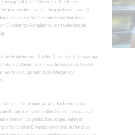
Fahrzeug gründlich gelüftet werden. Mit Hilfe der
Sie je nach Fahrzeugausstattung auch schon rund 10
limafunktion Ihres Autos aktivieren und dann in ein
en. Ein schattiger Parkplatz reduziert außerdem die
ug.
llten Sie die Fenster schließen. Stellen Sie die Klimaanlage
lter als die Außentemperatur ein. Richten Sie das Gebläse
der nackte Haut. Das kann zu Erkältungen und
n.
islauf und führt zu einer verringerten Leistungs- und
 den Körper zu entlasten, sollten Fahrer:innen auch auf
 ausreichende Flüssigkeitszufuhr sorgen. Während
er pro Tag für einen Erwachsenen reichen, dürfen es bei