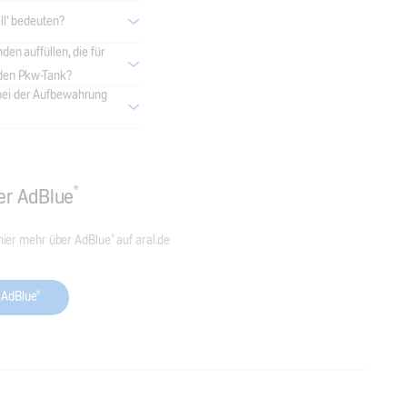
ll' bedeuten?
en auffüllen, die für
 den Pkw-Tank?
bei der Aufbewahrung
®
er AdBlue
hier mehr über AdBlue® auf aral.de
u AdBlue®