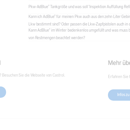
Pkw-AdBlue® Tankgröße und was soll 'Inspektion Auffüllung Refi
Kann ich AdBlue® für meinen Pkw auch aus den zehn Liter Gebind
Lkw bestimmt sind? Oder passen die Lkw-Zapfpistolen auch in
Kann AdBlue® im Winter bedenkenlos umgefüllt und was muss 
von Restmengen beachtet werden?
l
Mehr üb
 Besuchen Sie die Webseite von Castrol.
Erfahren Sie 
Infos z