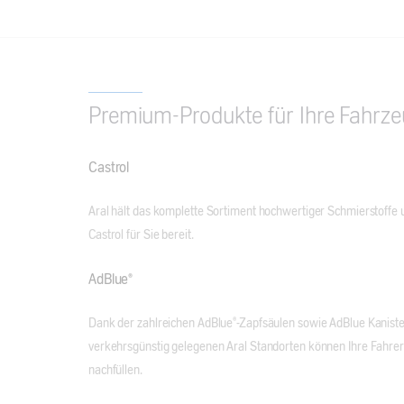
Premium-Produkte für Ihre Fahrzeu
Castrol
Aral hält das komplette Sortiment hochwertiger Schmierstoffe 
Castrol für Sie bereit.
AdBlue®
Dank der zahlreichen AdBlue®-Zapfsäulen sowie AdBlue Kanist
verkehrsgünstig gelegenen Aral Standorten können Ihre Fahre
nachfüllen.