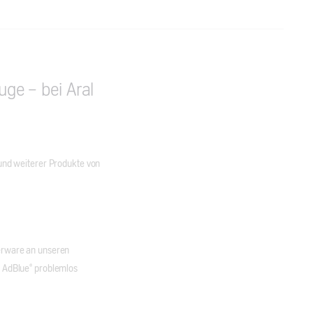
ge – bei Aral
und weiterer Produkte von
erware an unseren
r AdBlue® problemlos