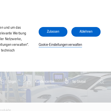
ren und um das
Zulassen
Ablehnen
relevante Werbung
aler Netzwerke,
Cookie-Einstellungen verwalten
llungen verwalten“.
 technisch
Search
Login
Kundencenter
bp Global
Searc
rodukte