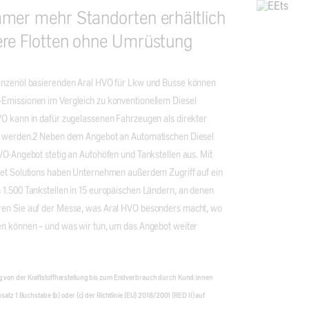
mer mehr Standorten erhältlich
ere Flotten ohne Umrüstung
anzenöl basierenden Aral HVO für Lkw und Busse können
Emissionen im Vergleich zu konventionellem Diesel
VO kann in dafür zugelassenen Fahrzeugen als direkter
et werden.2 Neben dem Angebot an Automatischen Diesel
VO-Angebot stetig an Autohöfen und Tankstellen aus. Mit
eet Solutions haben Unternehmen außerdem Zugriff auf ein
 1.500 Tankstellen in 15 europäischen Ländern, an denen
ren Sie auf der Messe, was Aral HVO besonders macht, wo
en können – und was wir tun, um das Angebot weiter
g von der Kraftstoffherstellung bis zum Endverbrauch durch Kund:innen
satz 1 Buchstabe (b) oder (c) der Richtlinie (EU) 2018/2001 (RED II) auf