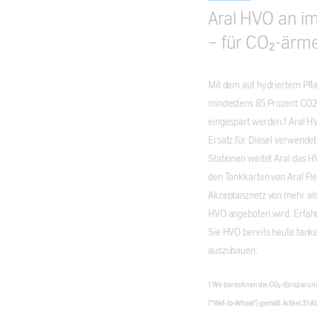
Aral HVO an im
– für CO₂-ärm
Mit dem auf hydriertem Pfl
mindestens 85 Prozent CO2-
eingespart werden.1 Aral H
Ersatz für Diesel verwend
Stationen weitet Aral das H
den Tankkarten von Aral Fl
Akzeptanznetz von mehr als
HVO angeboten wird. Erfah
Sie HVO bereits heute tank
auszubauen.
1 Wir berechnen die CO₂-Einsparun
("Well-to-Wheel") gemäß Artikel 31 Ab