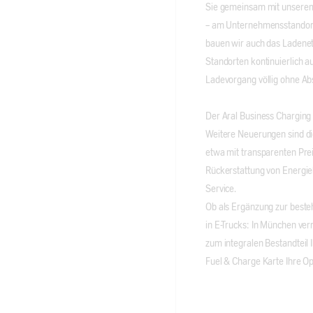
Sie gemeinsam mit unserem 
– am Unternehmensstandort 
bauen wir auch das Ladenet
Standorten kontinuierlich a
Ladevorgang völlig ohne Abs
Der Aral Business Charging
Weitere Neuerungen sind di
etwa mit transparenten Pre
Rückerstattung von Energi
Service.
Ob als Ergänzung zur besteh
in E-Trucks: In München ver
zum integralen Bestandteil 
Fuel & Charge Karte Ihre Op