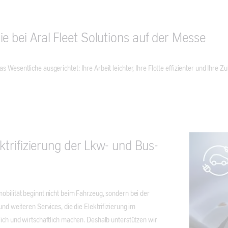
Messe
transport
logistic
e bei Aral Fleet Solutions auf der Messe
Anfrage
Messe
 Wesentliche ausgerichtet: Ihre Arbeit leichter, Ihre Flotte effizienter und Ihre Z
transport
logistic
Wunschtermin
Anfrage
lektrifizierung der Lkw- und Bus-
obilität beginnt nicht beim Fahrzeug, sondern bei der
und weiteren Services, die die Elektrifizierung im
lich und wirtschaftlich machen. Deshalb unterstützen wir