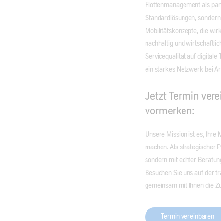
Flottenmanagement als part
Standardlösungen, sondern
Mobilitätskonzepte, die wir
nachhaltig und wirtschaftlic
Servicequalität auf digitale
ein starkes Netzwerk bei Ar
Jetzt Termin ver
vormerken:
Unsere Mission ist es, Ihre
machen. Als strategischer P
sondern mit echter Beratung
Besuchen Sie uns auf der tra
gemeinsam mit Ihnen die Zuk
Termin vereinbaren