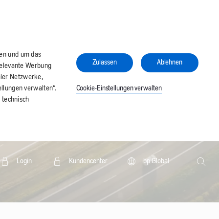
ren und um das
Zulassen
Ablehnen
relevante Werbung
aler Netzwerke,
Cookie-Einstellungen verwalten
llungen verwalten“.
 technisch
Search
Login
Kundencenter
bp Global
Searc