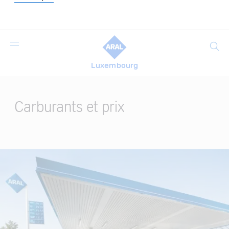
Search
Luxembourg
Main
Content
Carburants et prix