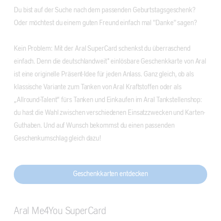
Du bist auf der Suche nach dem passenden Geburtstagsgeschenk?
Oder möchtest du einem guten Freund einfach mal "Danke" sagen?
Kein Problem: Mit der Aral SuperCard schenkst du überraschend
einfach. Denn die deutschlandweit* einlösbare Geschenkkarte von Aral
ist eine originelle Präsent-Idee für jeden Anlass. Ganz gleich, ob als
klassische Variante zum Tanken von Aral Kraftstoffen oder als
„Allround-Talent“ fürs Tanken und Einkaufen im Aral Tankstellenshop:
du hast die Wahl zwischen verschiedenen Einsatzzwecken und Karten-
Guthaben. Und auf Wunsch bekommst du einen passenden
Geschenkumschlag gleich dazu!
Geschenkkarten entdecken
Aral Me4You SuperCard