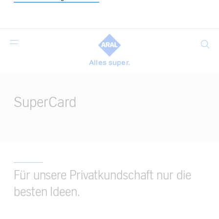
Suche
Alles super.
Main
Content
SuperCard
Für unsere Privatkundschaft nur die
besten Ideen.