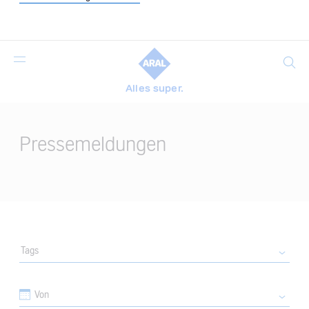
Suche
Alles super.
Main
Content
Pressemeldungen
Tags
Von