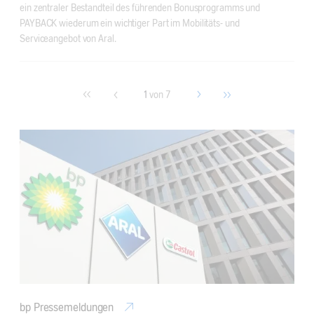
ein zentraler Bestandteil des führenden Bonusprogramms und
PAYBACK wiederum ein wichtiger Part im Mobilitäts- und
Serviceangebot von Aral.
first
previous
1
von
7
next
last
bp Pressemeldungen