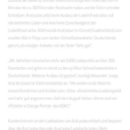
Zustand der Batterie, können Elektrofahrzeuge dort innerhalb von 10
Minuten bis zu 300 Kilometer Reichweite laden und die Fahrt schneller
fortsetzen. Aral pulse setzt beim Ausbau der Ladeinfrastruktur auf
ultraschnelles Laden und eine hohe Zuverlässigkeit der
Ladeinfrastruktur. 2024 wurde Aral pulse im Connect-Ladenetztest zum
zweiten Mal in Folge zum besten Schnellladeanbieter Deutschlands
gekürt, als einziger Anbieter mit der Note "Sehr gut".
„Wir betreiben inzwischen mehr als 3.600 Ladepunkte an über 500
Standorten und gehören damit zu den größten Schnellladeanbietern
Deutschlands. Weiterer Ausbau ist geplant", kündigt Alexander Junge,
Aral Vorstand für Elektromobilität, an. "Wir wollen erste Wahl für
unsere Kundinnen und Kunden sein. Unser ultraschnelles Ladeangebot
wird sehr gut angenommen. Seit dem August letzten Jahres sind wir
offizieller e-Charge-Partner des ADAC."
Kunden können an den Ladesäulen von Aral pulse einfach und bequem
über die Aral pulse App oder Aral pulse Ladekarte laden. Mehr