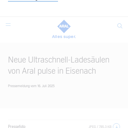
Suche
Alles super.
Main
Content
Neue Ultraschnell-Ladesäulen
von Aral pulse in Eisenach
Pressemeldung
vom 16. Juli 2025
Pressefoto
JPEG / 785.3 KB