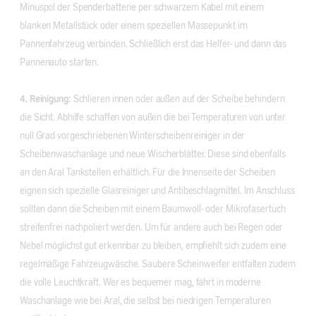
Minuspol der Spenderbatterie per schwarzem Kabel mit einem
blanken Metallstück oder einem speziellen Massepunkt im
Pannenfahrzeug verbinden. Schließlich erst das Helfer- und dann das
Pannenauto starten.
4. Reinigung:
Schlieren innen oder außen auf der Scheibe behindern
die Sicht. Abhilfe schaffen von außen die bei Temperaturen von unter
null Grad vorgeschriebenen Winterscheibenreiniger in der
Scheibenwaschanlage und neue Wischerblätter. Diese sind ebenfalls
an den Aral Tankstellen erhältlich. Für die Innenseite der Scheiben
eignen sich spezielle Glasreiniger und Antibeschlagmittel. Im Anschluss
sollten dann die Scheiben mit einem Baumwoll- oder Mikrofasertuch
streifenfrei nachpoliert werden. Um für andere auch bei Regen oder
Nebel möglichst gut erkennbar zu bleiben, empfiehlt sich zudem eine
regelmäßige Fahrzeugwäsche. Saubere Scheinwerfer entfalten zudem
die volle Leuchtkraft. Wer es bequemer mag, fährt in moderne
Waschanlage wie bei Aral, die selbst bei niedrigen Temperaturen