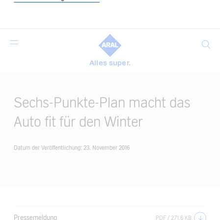
Suche
Alles super.
Main
Content
Sechs-Punkte-Plan macht das
Auto fit für den Winter
Datum der Veröffentlichung:
23. November 2016
Pressemeldung
PDF / 271.6 KB