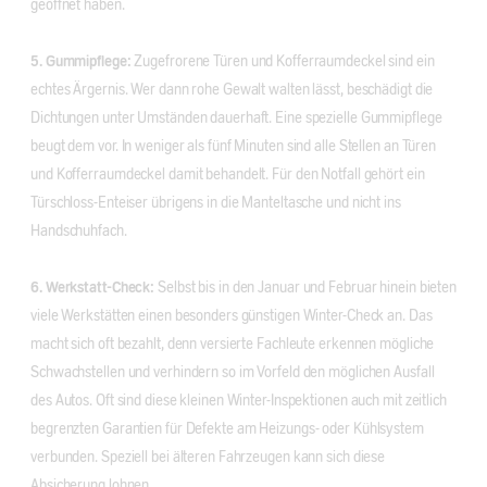
geöffnet haben.
5. Gummipflege:
Zugefrorene Türen und Kofferraumdeckel sind ein
echtes Ärgernis. Wer dann rohe Gewalt walten lässt, beschädigt die
Dichtungen unter Umständen dauerhaft. Eine spezielle Gummipflege
beugt dem vor. In weniger als fünf Minuten sind alle Stellen an Türen
und Kofferraumdeckel damit behandelt. Für den Notfall gehört ein
Türschloss-Enteiser übrigens in die Manteltasche und nicht ins
Handschuhfach.
6. Werkstatt-Check:
Selbst bis in den Januar und Februar hinein bieten
viele Werkstätten einen besonders günstigen Winter-Check an. Das
macht sich oft bezahlt, denn versierte Fachleute erkennen mögliche
Schwachstellen und verhindern so im Vorfeld den möglichen Ausfall
des Autos. Oft sind diese kleinen Winter-Inspektionen auch mit zeitlich
begrenzten Garantien für Defekte am Heizungs- oder Kühlsystem
verbunden. Speziell bei älteren Fahrzeugen kann sich diese
Absicherung lohnen.