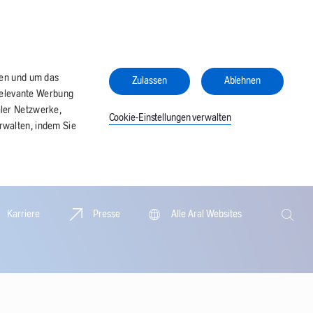
ren und um das
Zulassen
Ablehnen
relevante Werbung
aler Netzwerke,
Cookie-Einstellungen verwalten
erwalten, indem Sie
Suche
Karriere
Presse
Alle Aral Websites
Suche