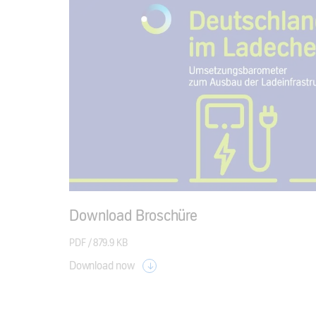
Download Broschüre
PDF /
879.9 KB
Download now