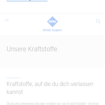
Suche
Alles super.
Main
Content
Unsere Kraftstoffe
Kraftstoffe, auf die du dich verlassen
kannst
Ob du viel unterwegs bist oder einfach nur von A nach B willst – mit Aral